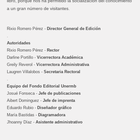
libro, porque nos ha permitido la socialización del conocimiento
a un gran número de visitantes.
Rixio Romero Pérez -
Director General de Edición
.
Autoridades
Rixio Romero Pérez -
Rector
Darline Portillo -
Vicerrectora Académica
Greily Reverol -
Vicerrectora Administrativa
Laugren Villalobos -
Secretaria Rectoral
.
Equipo del Fondo Editorial Unermb
Josué Fonseca -
Jefe de publicaciones
Aibert Dominguez -
Jefe de imprenta
Eduardo Rubio -
Diseñador gráfico
María Bastidas -
Diagramadora
Jhoanny Díaz -
Asistente administrativo