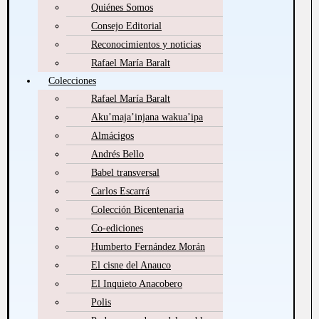
Quiénes Somos
Consejo Editorial
Reconocimientos y noticias
Rafael María Baralt
Colecciones
Rafael María Baralt
Aku’maja’injana wakua’ipa
Almácigos
Andrés Bello
Babel transversal
Carlos Escarrá
Colección Bicentenaria
Co-ediciones
Humberto Fernández Morán
El cisne del Anauco
El Inquieto Anacobero
Polis