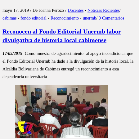
mayo 17, 2019 / De Joanna Perozo /
Docentes
•
Noticias Recientes
/
cabimas
•
fondo editorial
•
Reconocimiento
•
unermb
/
0 Comentarios
Reconocen al Fondo Editorial Unermb labor
divulgativa de historia local cabimense
17/05/2019
. Como muestra de agradecimiento al apoyo incondicional que
el Fondo Editorial Unermb ha dado a la divulgación de la historia local, la
Alcaldía Bolivariana de Cabimas entregó un reconocimiento a esta
dependencia universitaria.