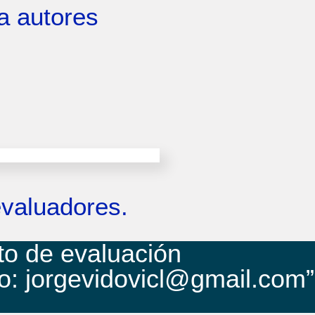
a autores
valuadores.
to de evaluación
o: jorgevidovicl@gmail.com”