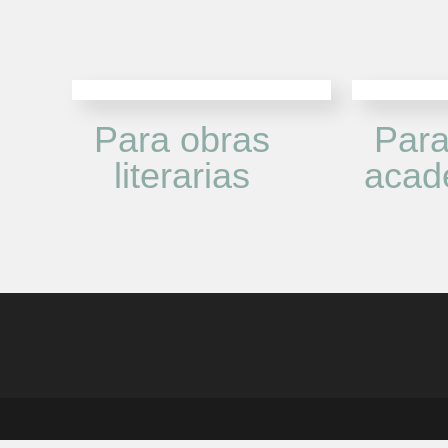
Para obras
Para
literarias
acad